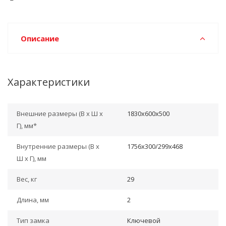
Описание
Характеристики
Внешние размеры (В х Ш х
1830x600x500
Г), мм*
Внутренние размеры (В х
1756x300/299x468
Ш х Г), мм
Вес, кг
29
Длина, мм
2
Тип замка
Ключевой