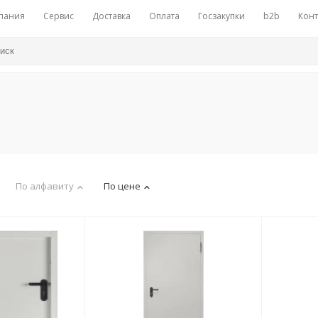
пания
Сервис
Доставка
Оплата
Госзакупки
b2b
Конт
По алфавиту
По цене