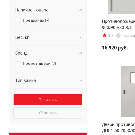
Наличие товара
Предзаказ (
7
)
Противопожарн
900/900/80 R/L
3.7
Под за
Вес, кг
16 920
руб.
Бренд
Промет двери (
7
)
Тип замка
Сбросить
Дверь противо
ДПC1-60 2050/8