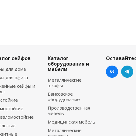
алог сейфов
Каталог
Оставайтес
оборудования и
ы для дома
мебели
ы для офиса
Металлические
шкафы
жейные сейфы и
фы
Банковское
оборудование
стойкие
Производственная
мостойкие
мебель
взломостойкие
Медицинская мебель
ельные
Металлические
озитные
стеллажи