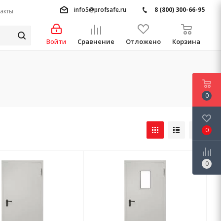
info5@profsafe.ru
8 (800) 300-66-95
акты
Войти
Сравнение
Отложено
Корзина
0
0
0