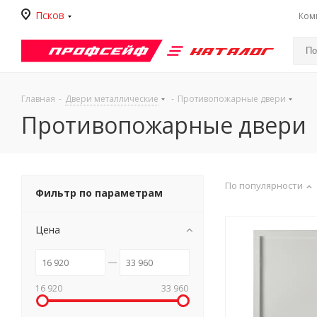
Псков
Ком
Каталог
Главная
-
Двери металлические
-
Противопожарные двери
Противопожарные двери
По популярности
Фильтр по параметрам
Цена
16 920
33 960